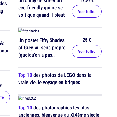
Un spray de street art
 des
eco-friendly qui ne se
ag
Voir l'offre
voit que quand il pleut
25 €
Un poster Fifty Shades
rés
of Grey, au sens propre
 pour
Voir l'offre
(quoiqu'on a pas
compté)
Top 10
des photos de LEGO dans la
vraie vie, le voyage en briques
€
fre
Top 10
des photographies les plus
anciennes, bienvenue au XIXème siècle