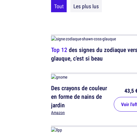
Tout
Les plus lus
Top 12
des signes du zodiaque ver
glauque, c'est si beau
Des crayons de couleur
43,5 
en forme de nains de
jardin
Voir l'of
Amazon