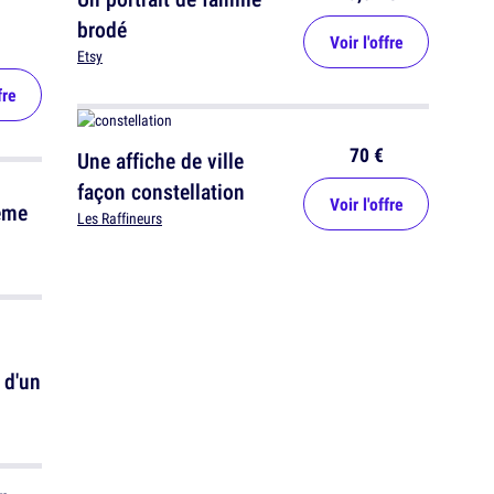
brodé
Voir l'offre
Etsy
fre
70 €
Une affiche de ville
façon constellation
Voir l'offre
ème
Les Raffineurs
 d'un