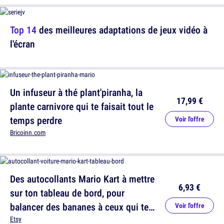
Top 14
des meilleures adaptations de jeux vidéo à
l'écran
Un infuseur à thé plant'piranha, la
17,99 €
plante carnivore qui te faisait tout le
temps perdre
Voir l'offre
Bricoinn.com
Des autocollants Mario Kart à mettre
6,93 €
sur ton tableau de bord, pour
balancer des bananes à ceux qui te
Voir l'offre
suivent
Etsy