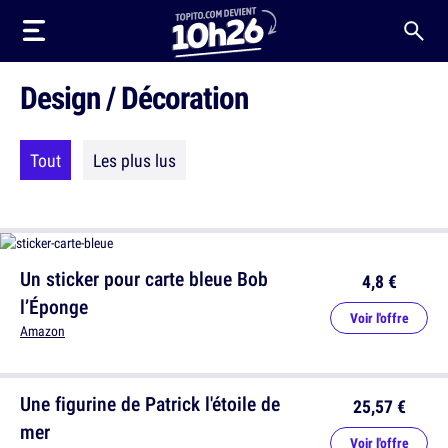
Design / Décoration
Tout
Les plus lus
Un sticker pour carte bleue Bob
4,8 €
l’Éponge
Voir l'offre
Amazon
Une figurine de Patrick l'étoile de
25,57 €
mer
Voir l'offre