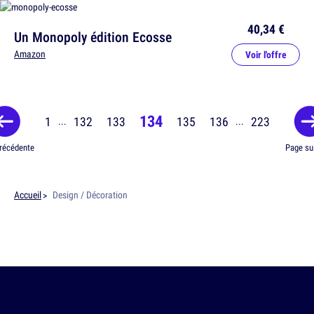
40,34 €
Un Monopoly édition Ecosse
Amazon
Voir l'offre
134
1
132
133
135
136
223
...
...
récédente
Page su
Accueil
Design / Décoration