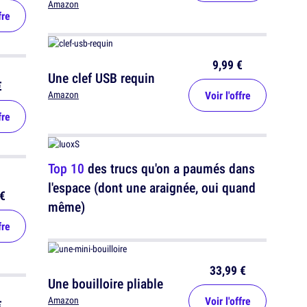
Amazon
fre
9,99 €
Une clef USB requin
€
Voir l'offre
Amazon
fre
Top 10
des trucs qu'on a paumés dans
l'espace (dont une araignée, oui quand
€
même)
fre
33,99 €
Une bouilloire pliable
Voir l'offre
Amazon
€