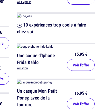
er
Ali Express
10 expériences trop cools à faire
chez soi
€
fre
15,95 €
Une coque d'Iphone
Frida Kahlo
Voir l'offre
€
Amazon
fre
Un casque Mon Petit
16,95 €
Poney, avec de la
€
fourrure
Voir l'offre