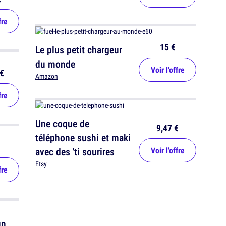
fre
15 €
Le plus petit chargeur
du monde
Voir l'offre
€
Amazon
fre
Une coque de
9,47 €
téléphone sushi et maki
avec des 'ti sourires
Voir l'offre
Etsy
fre
un