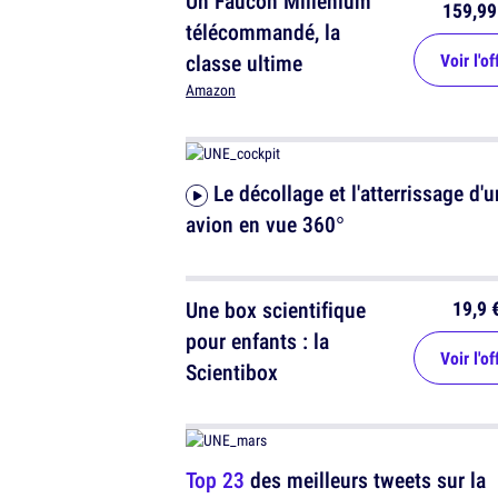
Un Faucon Millenium
159,99
télécommandé, la
classe ultime
Voir l'of
Amazon
Le décollage et l'atterrissage d'un
avion en vue 360°
19,9 
Une box scientifique
pour enfants : la
Voir l'of
Scientibox
Top 23
des meilleurs tweets sur la