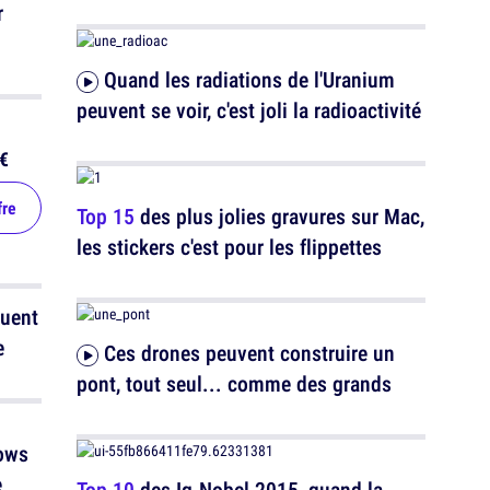
r
Quand les radiations de l'Uranium
peuvent se voir, c'est joli la radioactivité
€
fre
Top 15
des plus jolies gravures sur Mac,
les stickers c'est pour les flippettes
luent
e
Ces drones peuvent construire un
pont, tout seul... comme des grands
dows
e
Top 10
des Ig-Nobel 2015, quand la