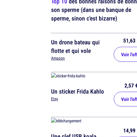
Top 10
des bonnes raisons de donn
son sperme (dans une banque de
sperme, sinon c'est bizarre)
51,63 
Un drone bateau qui
flotte et qui vole
Voir l'of
Amazon
2,57 
Un sticker Frida Kahlo
Voir l'of
Etsy
14,99 
Une clef USB koala