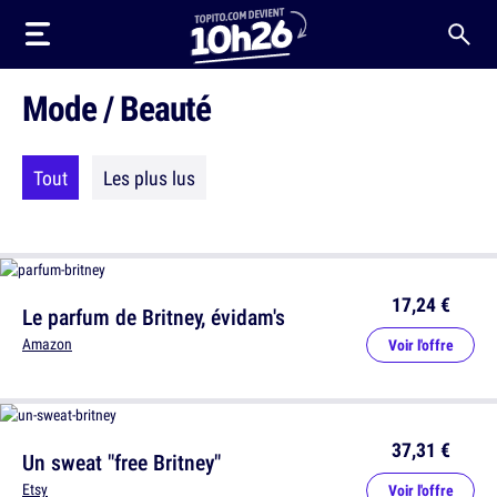
Mode / Beauté
Tout
Les plus lus
17,24 €
Le parfum de Britney, évidam's
Amazon
Voir l'offre
37,31 €
Un sweat "free Britney"
Etsy
Voir l'offre