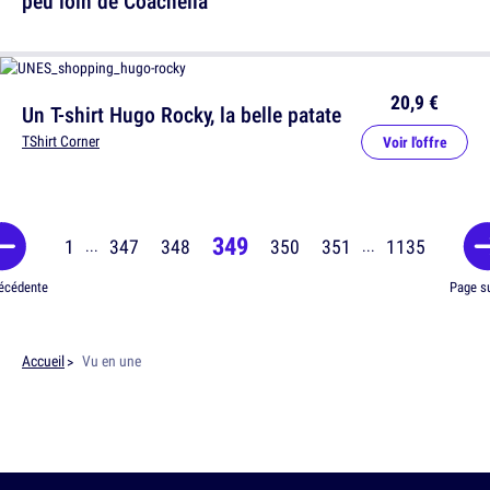
peu loin de Coachella
20,9 €
Un T-shirt Hugo Rocky, la belle patate
TShirt Corner
Voir l'offre
349
1
347
348
350
351
1135
...
...
écédente
Page s
Accueil
Vu en une