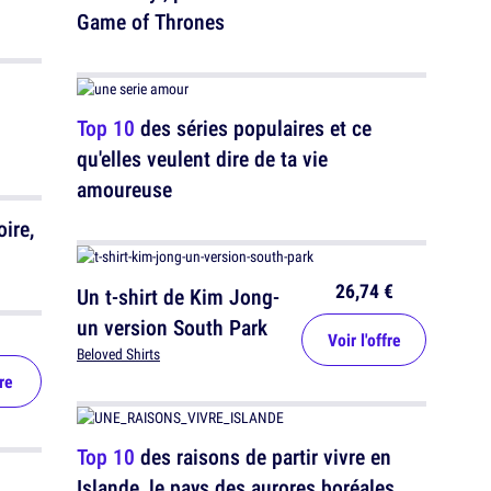
Game of Thrones
Top 10
des séries populaires et ce
qu'elles veulent dire de ta vie
amoureuse
oire,
26,74 €
Un t-shirt de Kim Jong-
un version South Park
Voir l'offre
Beloved Shirts
re
Top 10
des raisons de partir vivre en
Islande, le pays des aurores boréales