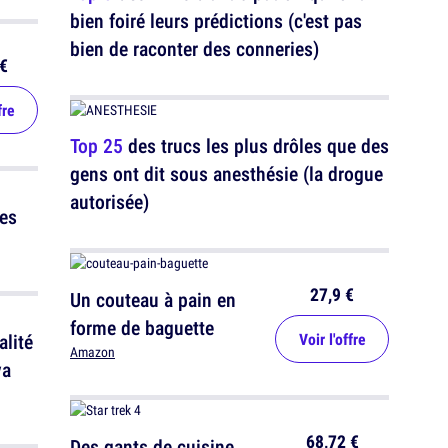
bien foiré leurs prédictions (c'est pas
bien de raconter des conneries)
€
fre
Top 25
des trucs les plus drôles que des
gens ont dit sous anesthésie (la drogue
autorisée)
les
27,9 €
Un couteau à pain en
forme de baguette
Voir l'offre
alité
Amazon
va
68,72 €
Des gants de cuisine