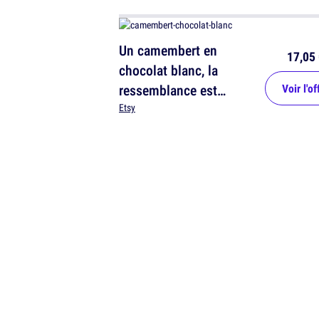
Un camembert en
17,05 
chocolat blanc, la
ressemblance est
Voir l'of
bluffante
Etsy