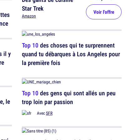
Star Trek
Voir l'offre
ttes
Amazon
ance
Top 10
des choses qui te surprennent
 il y
quand tu débarques à Los Angeles pour
re
la première fois
Top 10
des gens qui sont allés un peu
e, le
trop loin par passion
Avec
SFR