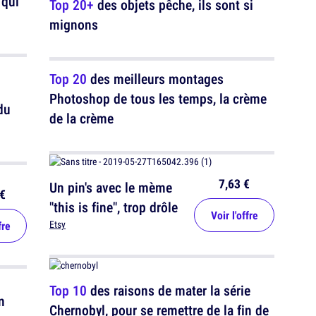
 qui
Top 20+
des objets pêche, ils sont si
mignons
Top 20
des meilleurs montages
Photoshop de tous les temps, la crème
du
de la crème
7,63 €
Un pin's avec le mème
€
"this is fine", trop drôle
Voir l'offre
fre
Etsy
Top 10
des raisons de mater la série
n
Chernobyl, pour se remettre de la fin de