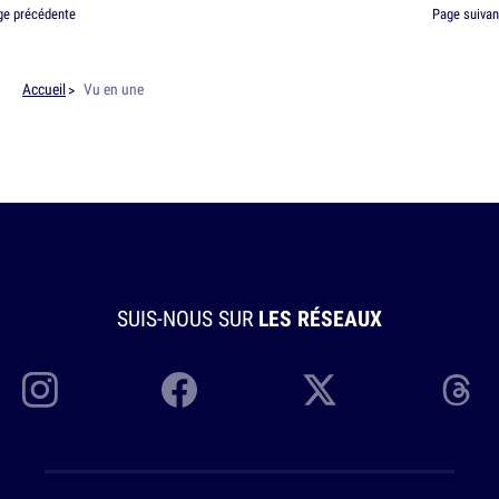
ge précédente
Page suivan
Accueil
Vu en une
SUIS-NOUS SUR
LES RÉSEAUX