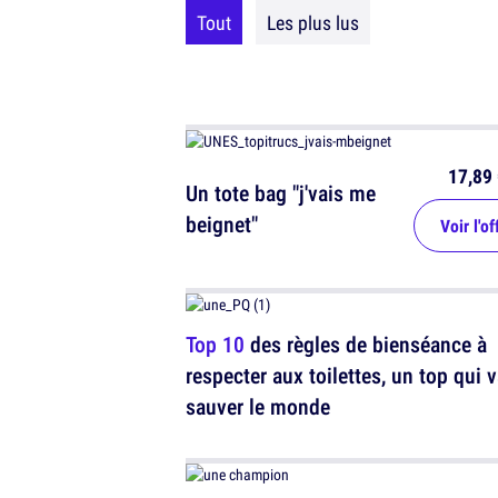
Tout
Les plus lus
17,89 
Un tote bag "j'vais me
beignet"
Voir l'of
Top 10
des règles de bienséance à
respecter aux toilettes, un top qui 
sauver le monde