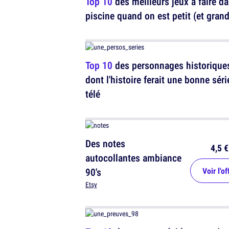
Top 10
des meilleurs jeux à faire da
piscine quand on est petit (et grand
Top 10
des personnages historique
dont l'histoire ferait une bonne séri
télé
Des notes
4,5 €
autocollantes ambiance
90's
Voir l'of
Etsy