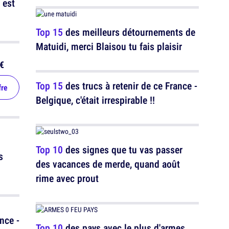
 est
Top 15
des meilleurs détournements de
Matuidi, merci Blaisou tu fais plaisir
€
Top 15
des trucs à retenir de ce France -
fre
Belgique, c'était irrespirable !!
Top 10
des signes que tu vas passer
s
des vacances de merde, quand août
rime avec prout
nce -
Top 10
des pays avec le plus d'armes