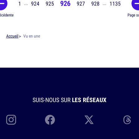
926
1
924
925
927
928
1135
...
...
écédente
Page s
Accueil
Vu en une
SUIS-NOUS SUR
LES RÉSEAUX