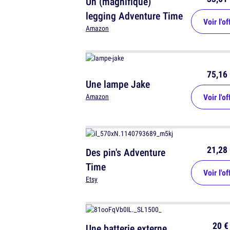
Un (magnifique)
legging Adventure Time
Voir l'of
Amazon
75,16 
Une lampe Jake
Voir l'of
Amazon
21,28 
Des pin's Adventure
Time
Voir l'of
Etsy
20 €
Une batterie externe