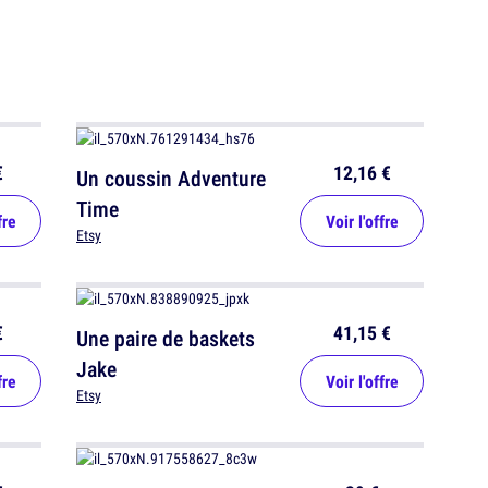
€
12,16 €
Un coussin Adventure
Time
fre
Voir l'offre
Etsy
€
41,15 €
Une paire de baskets
Jake
fre
Voir l'offre
Etsy