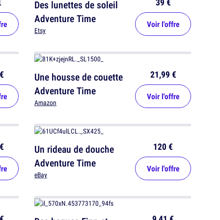
€
39 €
Des lunettes de soleil
Adventure Time
fre
Voir l'offre
Etsy
€
21,99 €
Une housse de couette
Adventure Time
fre
Voir l'offre
Amazon
€
120 €
Un rideau de douche
Adventure Time
fre
Voir l'offre
eBay
€
9,41 €