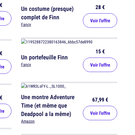
€
28 €
Un costume (presque)
complet de Finn
fre
Voir l'offre
Fancy
15 €
€
Un portefeuille Finn
Voir l'offre
Fancy
fre
Une montre Adventure
€
67,99 €
Time (et même que
fre
Deadpool a la même)
Voir l'offre
Amazon