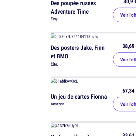
30,9 
Des poupée russes
Adventure Time
Voir l'of
Etsy
38,69 
Des posters Jake, Finn
et BMO
Voir l'of
Etsy
67,34 
Un jeu de cartes Fionna
Voir l'of
Amazon
33,61 