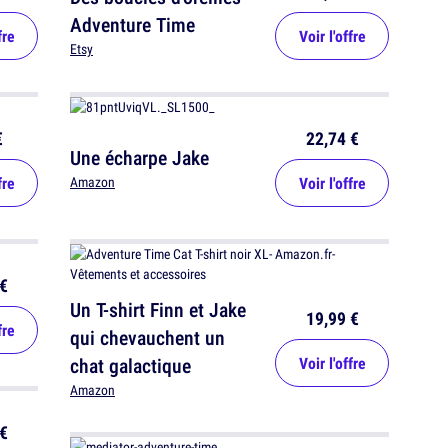
Adventure Time
fre
Voir l'offre
Etsy
€
22,74 €
Une écharpe Jake
fre
Voir l'offre
Amazon
€
Un T-shirt Finn et Jake
19,99 €
fre
qui chevauchent un
chat galactique
Voir l'offre
Amazon
€