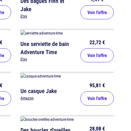
Des bagues Finn et
Jake
fre
Voir l'offre
Etsy
€
22,72 €
Une serviette de bain
Adventure Time
fre
Voir l'offre
Etsy
€
95,81 €
Un casque Jake
fre
Voir l'offre
Amazon
28,08 €
Des boucles d'oreilles