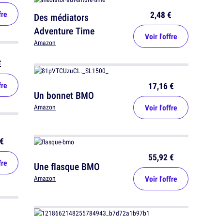
2,48 €
fre
Des médiators
Adventure Time
Voir l'offre
Amazon
€
17,16 €
fre
Un bonnet BMO
Voir l'offre
Amazon
€
55,92 €
fre
Une flasque BMO
Voir l'offre
Amazon