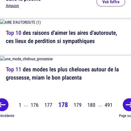
Voir l'offre
Amazon
Top 10
des raisons d'aimer les aires d'autoroute,
ces lieux de perdition si sympathiques
Top 11
des modes les plus cheloues autour de la
grossesse, miam le bon placenta
178
1
176
177
179
180
491
...
...
récédente
Page su