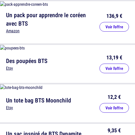
Un pack pour apprendre le coréen
136,9 €
avec BTS
Voir l'offre
Amazon
13,19 €
Des poupées BTS
Etsy
Voir l'offre
12,2 €
Un tote bag BTS Moonchild
Etsy
Voir l'offre
9,35 €
Un sac inspiré de BTS Dynamite