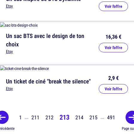
Etsy
Voir l'offre
Un sac BTS avec le design de ton
16,36 €
choix
Voir l'offre
Etsy
2,9 €
Un ticket de ciné "break the silence"
Etsy
Voir l'offre
213
1
211
212
214
215
491
...
...
récédente
Page su