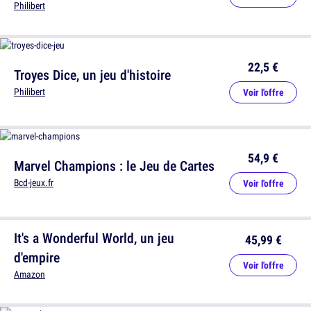
Philibert
22,5 €
Troyes Dice, un jeu d'histoire
Philibert
Voir l'offre
54,9 €
Marvel Champions : le Jeu de Cartes
Bcd-jeux.fr
Voir l'offre
It's a Wonderful World, un jeu
45,99 €
d'empire
Voir l'offre
Amazon