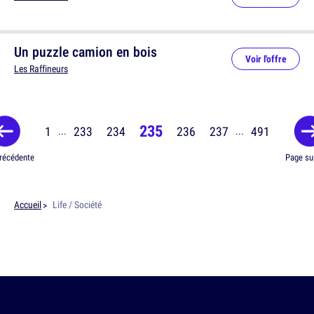
Un puzzle camion en bois
Voir l'offre
Les Raffineurs
235
1
233
234
236
237
491
...
...
récédente
Page su
Accueil
Life / Société