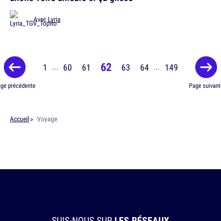
Avec
Lyria
62
1
60
61
63
64
149
...
...
ge précédente
Page suivant
Accueil
Voyage
SUIS-NOUS SUR
LES RÉSEAUX