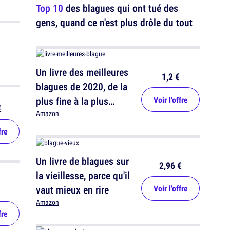
Top 10
des blagues qui ont tué des
gens, quand ce n'est plus drôle du tout
Un livre des meilleures
1,2 €
blagues de 2020, de la
plus fine à la plus
Voir l'offre
€
grossière
Amazon
fre
Un livre de blagues sur
2,96 €
la vieillesse, parce qu'il
vaut mieux en rire
Voir l'offre
Amazon
fre