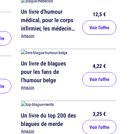
Un livre d'humour
12,5 €
médical, pour le corps
infirmier, les médecins,
Voir l'offre
les chirurgiens, les
Amazon
fre
aides soignants...
Un livre de blagues
4,22 €
pour les fans de
l'humour belge
Voir l'offre
fre
Amazon
3,25 €
Un livre du top 200 des
blagues de merde
Voir l'offre
Amazon