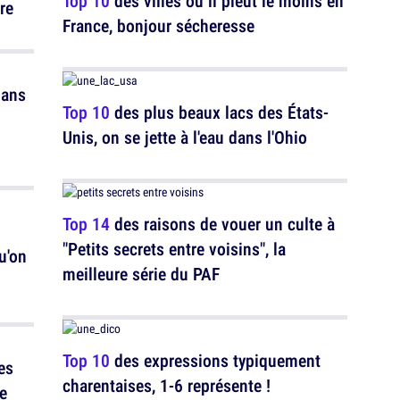
Top 10
des villes où il pleut le moins en
re
France, bonjour sécheresse
dans
Top 10
des plus beaux lacs des États-
Unis, on se jette à l'eau dans l'Ohio
Top 14
des raisons de vouer un culte à
"Petits secrets entre voisins", la
u'on
meilleure série du PAF
Top 10
des expressions typiquement
es
charentaises, 1-6 représente !
re