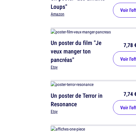
Loups"
Voir l'of
Amazon
Un poster du film "Je
7,78 
veux manger ton
pancréas"
Voir l'of
Etsy
7,74 
Un poster de Terror in
Resonance
Voir l'of
Etsy