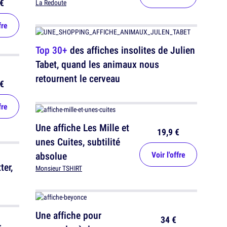
€
La Redoute
fre
Top 30+
des affiches insolites de Julien
Tabet, quand les animaux nous
retournent le cerveau
€
fre
Une affiche Les Mille et
19,9 €
unes Cuites, subtilité
absolue
Voir l'offre
ter,
Monsieur TSHIRT
Une affiche pour
34 €