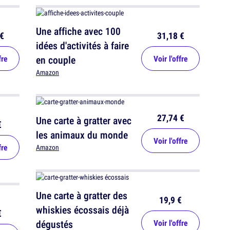
Une affiche avec 100
€
31,18 €
idées d'activités à faire
fre
en couple
Voir l'offre
Amazon
27,74 €
Une carte à gratter avec
€
les animaux du monde
Voir l'offre
fre
Amazon
Une carte à gratter des
19,9 €
whiskies écossais déjà
€
dégustés
Voir l'offre