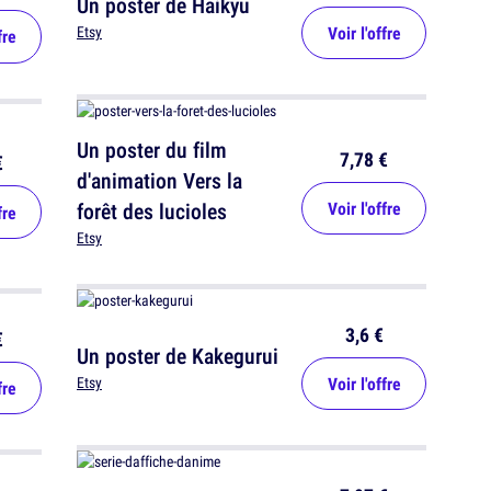
Un poster de Haikyu
Voir l'offre
Etsy
fre
Un poster du film
7,78 €
€
d'animation Vers la
forêt des lucioles
Voir l'offre
fre
Etsy
3,6 €
€
Un poster de Kakegurui
Voir l'offre
Etsy
fre