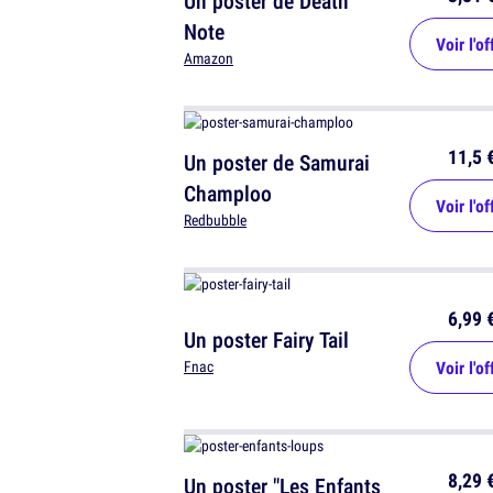
Un poster de Death
Note
Voir l'of
Amazon
11,5 
Un poster de Samurai
Champloo
Voir l'of
Redbubble
6,99 
Un poster Fairy Tail
Voir l'of
Fnac
8,29 
Un poster "Les Enfants