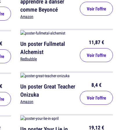
€
apprendre à danser
comme Beyoncé
Voir l'offre
fre
Amazon
11,87 €
€
Un poster Fullmetal
Alchemist
Voir l'offre
fre
Redbubble
8,4 €
€
Un poster Great Teacher
Onizuka
Voir l'offre
fre
Amazon
19,12 €
€
Un poster Your Lie in