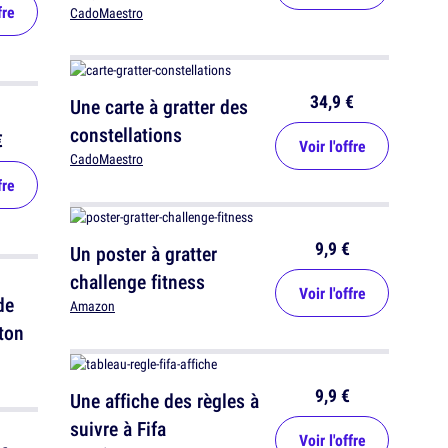
fre
CadoMaestro
34,9 €
Une carte à gratter des
constellations
€
Voir l'offre
CadoMaestro
fre
9,9 €
Un poster à gratter
challenge fitness
Voir l'offre
de
Amazon
 ton
9,9 €
Une affiche des règles à
suivre à Fifa
Voir l'offre