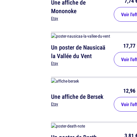
7,74 
Une affiche de
Mononoke
Voir l'of
Etsy
17,77 
Un poster de Nausicaä
la Vallée du Vent
Voir l'of
Etsy
12,96 
Une affiche de Bersek
Voir l'of
Etsy
3,81 