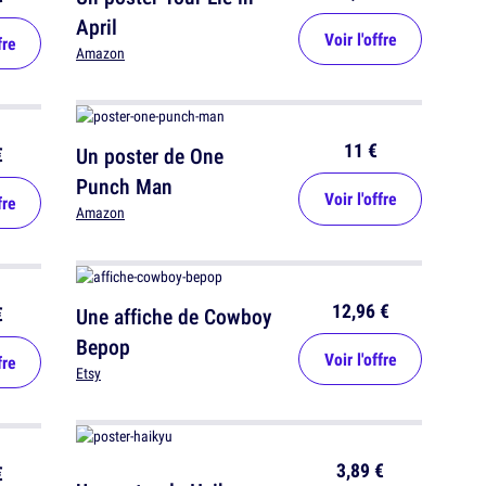
April
Voir l'offre
fre
Amazon
11 €
€
Un poster de One
Punch Man
Voir l'offre
fre
Amazon
12,96 €
€
Une affiche de Cowboy
Bepop
Voir l'offre
fre
Etsy
3,89 €
€