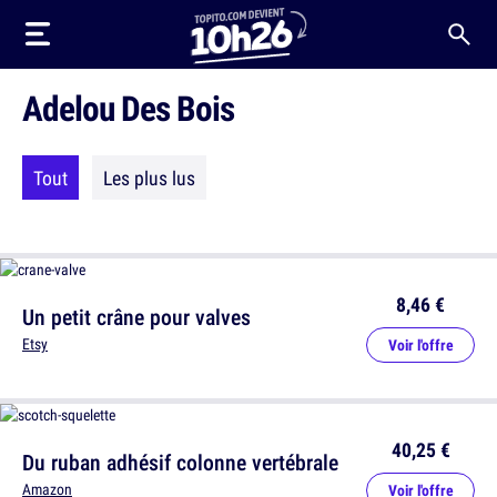
Adelou Des Bois
Tout
Les plus lus
8,46 €
Un petit crâne pour valves
Etsy
Voir l'offre
40,25 €
Du ruban adhésif colonne vertébrale
Amazon
Voir l'offre