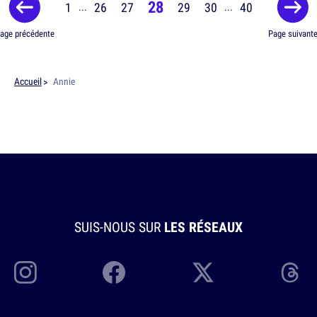
28
1
26
27
29
30
40
...
...
age précédente
Page suivant
Accueil
Annie
SUIS-NOUS SUR
LES RÉSEAUX