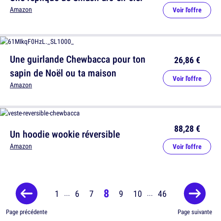
Amazon
Voir l'offre
Une guirlande Chewbacca pour ton
26,86 €
sapin de Noël ou ta maison
Voir l'offre
Amazon
88,28 €
Un hoodie wookie réversible
Amazon
Voir l'offre
8
1
6
7
9
10
46
...
...
Page précédente
Page suivante