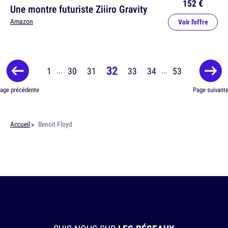
152 €
Une montre futuriste Ziiiro Gravity
Amazon
Voir l'offre
32
1
30
31
33
34
53
...
...
age précédente
Page suivant
Accueil
Benoit Floyd