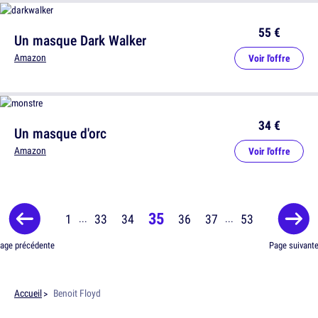
55 €
Un masque Dark Walker
Amazon
Voir l'offre
34 €
Un masque d'orc
Amazon
Voir l'offre
35
1
33
34
36
37
53
...
...
age précédente
Page suivant
Accueil
Benoit Floyd