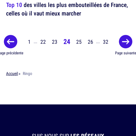
Top 10
des villes les plus embouteillées de France,
celles où il vaut mieux marcher
24
1
22
23
25
26
32
...
...
age précédente
Page suivant
Accueil
Ringo
SUIS-NOUS SUR
LES RÉSEAUX