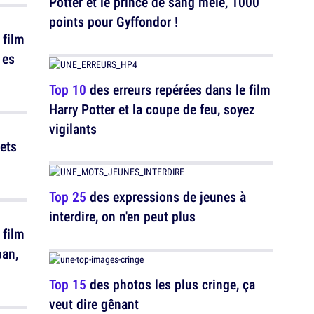
Potter et le prince de sang mêlé, 1000
points pour Gyffondor !
 film
 es
Top 10
des erreurs repérées dans le film
Harry Potter et la coupe de feu, soyez
vigilants
ets
Top 25
des expressions de jeunes à
interdire, on n'en peut plus
 film
ban,
Top 15
des photos les plus cringe, ça
veut dire gênant