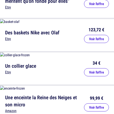
méritent qu'on fonde pour elles"
Voir l'offre
Etsy
123,72 €
Des baskets Nike avec Olaf
Etsy
Voir l'offre
34 €
Un collier glace
Etsy
Voir l'offre
Une enceinte la Reine des Neiges et
99,99 €
son micro
Voir l'offre
Amazon