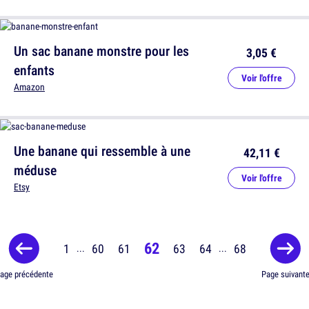
Un sac banane monstre pour les
3,05 €
enfants
Voir l'offre
Amazon
Une banane qui ressemble à une
42,11 €
méduse
Voir l'offre
Etsy
62
1
60
61
63
64
68
...
...
age précédente
Page suivant