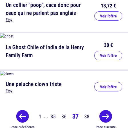
Un collier "poop", caca donc pour
13,72 €
ceux qui ne parlent pas anglais
Voir l'offre
Etsy
30 €
La Ghost Chile of India de la Henry
Family Farm
Voir l'offre
Une peluche clown triste
Voir l'offre
Etsy
37
1
35
36
38
...
Page précédente
Page suivante