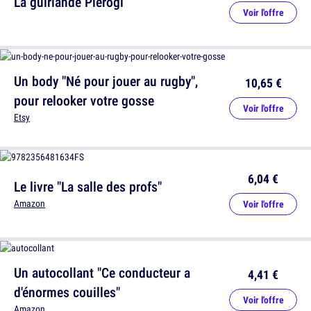
La guirlande Pierogi
Voir l'offre
Un body "Né pour jouer au rugby",
10,65 €
pour relooker votre gosse
Voir l'offre
Etsy
6,04 €
Le livre "La salle des profs"
Amazon
Voir l'offre
Un autocollant "Ce conducteur a
4,41 €
d'énormes couilles"
Voir l'offre
Amazon