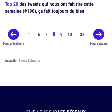
Top 20
des tweets qui nous ont fait rire cette
semaine (#190), ça fait toujours du bien
8
1
6
7
9
10
38
...
...
Page précédente
Page suivante
Accueil
Emma Schrams
SUIS-NOUS SUR
LES RÉSEAUX