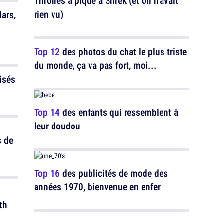
Thrones a piqué à Shrek (et on n'avait
rien vu)
ars,
Top 12
des photos du chat le plus triste
du monde, ça va pas fort, moi...
isés
d
Top 14
des enfants qui ressemblent à
leur doudou
s de
Top 16
des publicités de mode des
années 1970, bienvenue en enfer
th