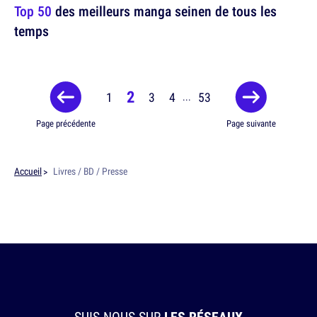
Top 50
des meilleurs manga seinen de tous les
temps
2
1
3
4
53
...
Page précédente
Page suivante
Accueil
Livres / BD / Presse
SUIS-NOUS SUR
LES RÉSEAUX