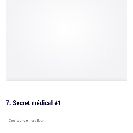
Secret médical #1
Crédits
photo
: Issa Boun