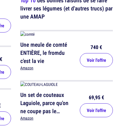
Top 10
des bonnes raisons de se faire
livrer ses légumes (et d'autres trucs) par
une AMAP
fre
Une meule de comté
740 €
ENTIÈRE, le fromdu
€
c'est la vie
Voir l'offre
Amazon
fre
Un set de couteaux
69,95 €
Laguiole, parce qu'on
€
ne coupe pas le
Voir l'offre
saucisson avec
fre
Amazon
n'importe quoi