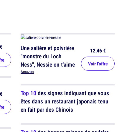
€
Une salière et poivrière
12,46 €
"monstre du Loch
fre
Ness", Nessie on t'aime
Voir l'offre
Amazon
Top 10
des signes indiquant que vous
€
êtes dans un restaurant japonais tenu
fre
en fait par des Chinois