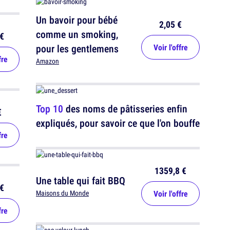
Un bavoir pour bébé
2,05 €
comme un smoking,
€
pour les gentlemens
Voir l'offre
fre
Amazon
Top 10
des noms de pâtisseries enfin
€
expliqués, pour savoir ce que l'on bouffe
fre
1359,8 €
Une table qui fait BBQ
€
Voir l'offre
Maisons du Monde
fre