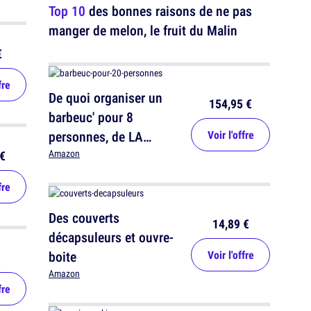
Top 10
des bonnes raisons de ne pas
manger de melon, le fruit du Malin
€
fre
De quoi organiser un
154,95 €
barbeuc' pour 8
personnes, de LA
Voir l'offre
VIANDE
€
Amazon
fre
Des couverts
14,89 €
décapsuleurs et ouvre-
boite
Voir l'offre
Amazon
fre