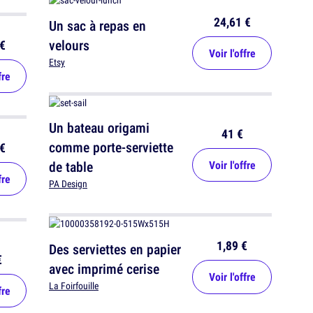
24,61 €
Un sac à repas en
velours
€
Voir l'offre
Etsy
fre
Un bateau origami
41 €
comme porte-serviette
€
de table
Voir l'offre
fre
PA Design
1,89 €
Des serviettes en papier
€
avec imprimé cerise
Voir l'offre
La Foirfouille
fre