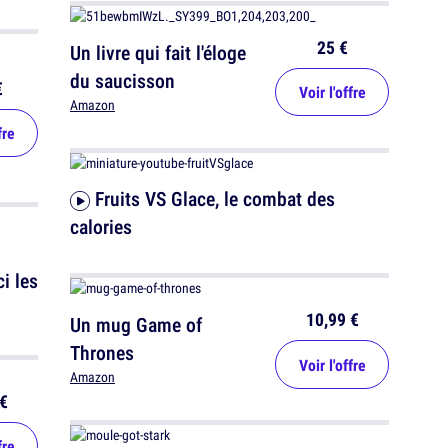
25 €
Un livre qui fait l'éloge
du saucisson
€
Voir l'offre
Amazon
fre
Fruits VS Glace, le combat des
calories
i les
10,99 €
Un mug Game of
Thrones
Voir l'offre
Amazon
€
fre