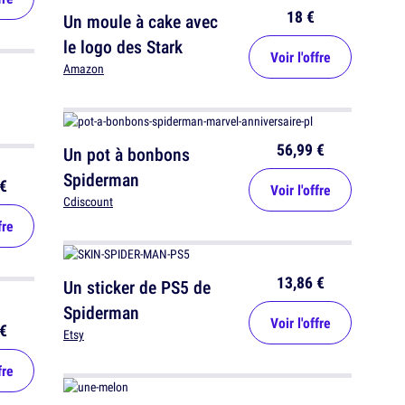
18 €
Un moule à cake avec
le logo des Stark
Voir l'offre
Amazon
56,99 €
Un pot à bonbons
Spiderman
€
Voir l'offre
Cdiscount
fre
13,86 €
Un sticker de PS5 de
Spiderman
Voir l'offre
€
Etsy
fre