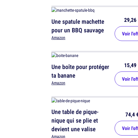
29,26 
Une spatule machette
pour un BBQ sauvage
Voir l'of
Amazon
15,49 
Une boîte pour protéger
ta banane
Voir l'of
Amazon
Une table de pique-
74,4 
nique qui se plie et
devient une valise
Voir l'of
Amazon