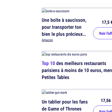
Une boîte à saucisson,
17,5 
pour transporter ton
bien le plus précieux
Voir l'of
partout avec toi
Amazon
Top 10
des meilleurs restaurants
parisiens à moins de 10 euros, merc
Petites Tables
17,56 
Un tablier pour les fans
de Game of Thrones
Voir l'of