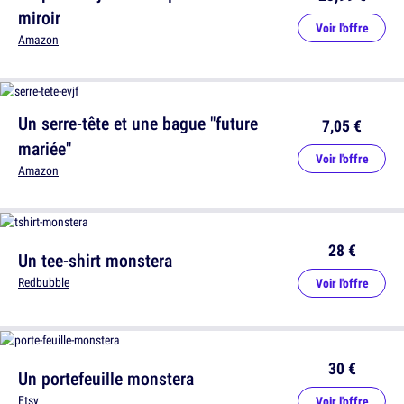
miroir
Voir l'offre
Amazon
Un serre-tête et une bague "future
7,05 €
mariée"
Voir l'offre
Amazon
28 €
Un tee-shirt monstera
Redbubble
Voir l'offre
30 €
Un portefeuille monstera
Etsy
Voir l'offre