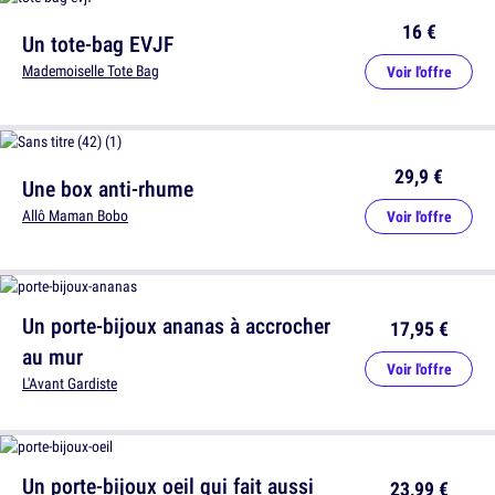
16 €
Un tote-bag EVJF
Mademoiselle Tote Bag
Voir l'offre
29,9 €
Une box anti-rhume
Allô Maman Bobo
Voir l'offre
Un porte-bijoux ananas à accrocher
17,95 €
au mur
Voir l'offre
L'Avant Gardiste
Un porte-bijoux oeil qui fait aussi
23,99 €