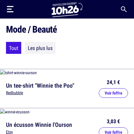
Mode / Beauté
Tout
Les plus lus
24,1 €
Un tee-shirt "Winnie the Poo"
Redbubble
Voir l'offre
3,03 €
Un écusson Winnie l'Ourson
Etsy
Voir l'offre