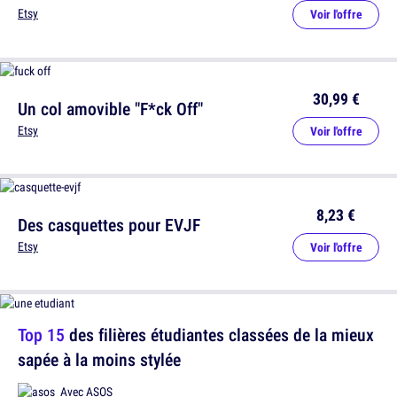
Etsy
Voir l'offre
30,99 €
Un col amovible "F*ck Off"
Etsy
Voir l'offre
8,23 €
Des casquettes pour EVJF
Etsy
Voir l'offre
Top 15
des filières étudiantes classées de la mieux
sapée à la moins stylée
Avec
ASOS