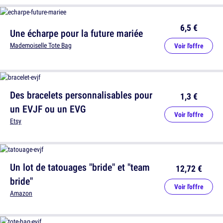
6,5 €
Une écharpe pour la future mariée
Mademoiselle Tote Bag
Voir l'offre
Des bracelets personnalisables pour
1,3 €
un EVJF ou un EVG
Voir l'offre
Etsy
Un lot de tatouages "bride" et "team
12,72 €
bride"
Voir l'offre
Amazon