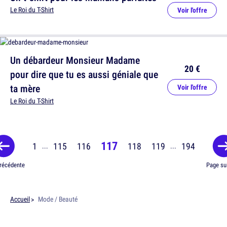
Le Roi du T-Shirt
Voir l'offre
Un débardeur Monsieur Madame
20 €
pour dire que tu es aussi géniale que
ta mère
Voir l'offre
Le Roi du T-Shirt
117
1
115
116
118
119
194
...
...
récédente
Page su
Accueil
Mode / Beauté