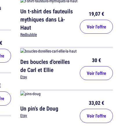
s
Un t-shirt des fauteuils
19,07 €
mythiques dans Là-
Haut
Voir l'offre
Redbubble
€
fre
30 €
Des boucles d'oreilles
de Carl et Ellie
Voir l'offre
Etsy
€
fre
33,02 €
Un pin's de Doug
Voir l'offre
Etsy