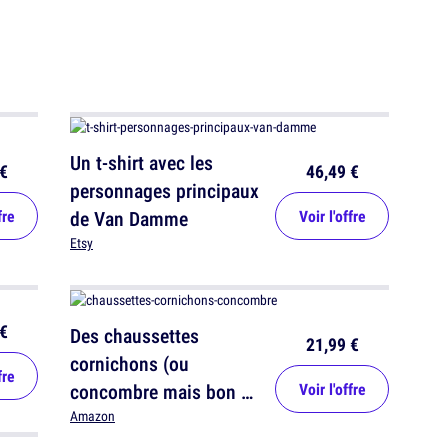
Un t-shirt avec les
€
46,49 €
personnages principaux
fre
de Van Damme
Voir l'offre
Etsy
€
Des chaussettes
21,99 €
cornichons (ou
fre
concombre mais bon ça
Voir l'offre
ressemble)
Amazon