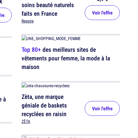
€
soins beauté naturels
faits en France
Voir l'offre
fre
Respire
Top 80+
des meilleurs sites de
vêtements pour femme, la mode à la
maison
Zèta, une marque
e à
géniale de baskets
Voir l'offre
recyclées en raisin
ZÈTA