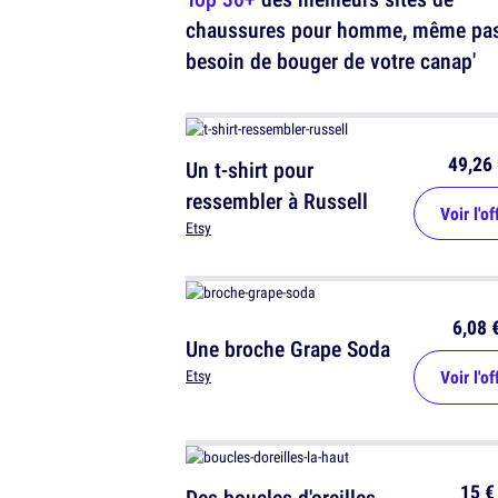
chaussures pour homme, même pa
besoin de bouger de votre canap'
49,26 
Un t-shirt pour
ressembler à Russell
Voir l'of
Etsy
6,08 
Une broche Grape Soda
Voir l'of
Etsy
15 €
Des boucles d'oreilles