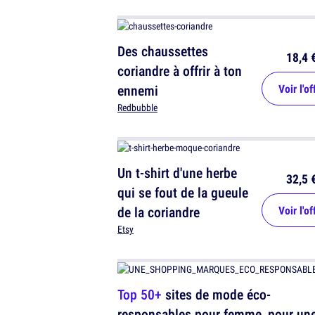
Des chaussettes
18,4 
coriandre à offrir à ton
ennemi
Voir l'of
Redbubble
Un t-shirt d'une herbe
32,5 
qui se fout de la gueule
de la coriandre
Voir l'of
Etsy
Top 50+
sites de mode éco-
responsables pour femme, pour un