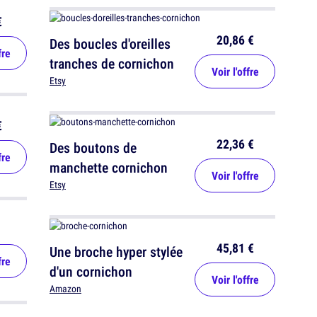
€
20,86 €
Des boucles d'oreilles
fre
tranches de cornichon
Voir l'offre
Etsy
€
22,36 €
Des boutons de
fre
manchette cornichon
Voir l'offre
Etsy
45,81 €
Une broche hyper stylée
fre
d'un cornichon
Voir l'offre
Amazon