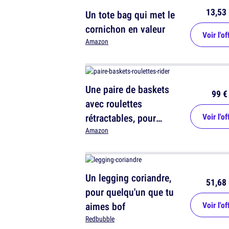
13,53 
Un tote bag qui met le
cornichon en valeur
Voir l'of
Amazon
Une paire de baskets
99 €
avec roulettes
rétractables, pour
Voir l'of
s'enfuir en ridant à tout
Amazon
moment
Un legging coriandre,
51,68 
pour quelqu'un que tu
aimes bof
Voir l'of
Redbubble