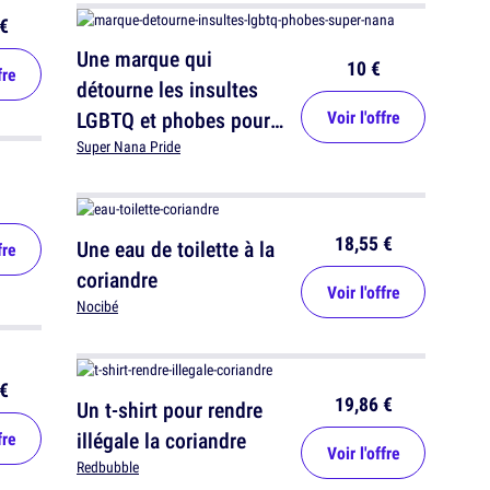
€
Une marque qui
10 €
fre
détourne les insultes
LGBTQ et phobes pour
Voir l'offre
répondre aux attaques :
Super Nana Pride
Super Nana
18,55 €
Une eau de toilette à la
fre
coriandre
Voir l'offre
Nocibé
€
19,86 €
Un t-shirt pour rendre
illégale la coriandre
fre
Voir l'offre
Redbubble