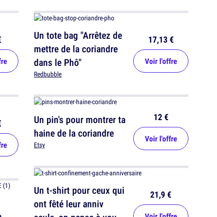
Un tote bag "Arrêtez de
€
17,13 €
mettre de la coriandre
fre
dans le Phô"
Voir l'offre
Redbubble
12 €
Un pin's pour montrer ta
€
haine de la coriandre
Voir l'offre
fre
Etsy
Un t-shirt pour ceux qui
21,9 €
ont fêté leur anniv
e
Voir l'offre