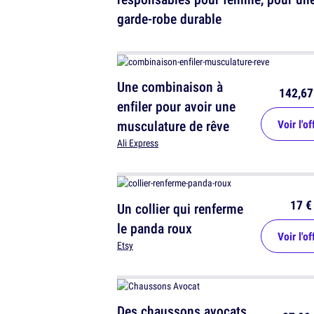
garde-robe durable
Une combinaison à
142,67
enfiler pour avoir une
musculature de rêve
Voir l'of
Ali Express
17 €
Un collier qui renferme
le panda roux
Voir l'of
Etsy
Des chaussons avocats,