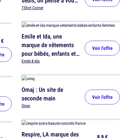
seuls, on pense à vous
!
TShirt Corner
Emile et Ida, une
 €
marque de vêtements
Voir l'offre
pour bébés, enfants et
fre
femmes
Emile & Ida
Omaj : Un site de
Voir l'offre
seconde main
fre
Omaj
Respire, LA marque des
8,9 €