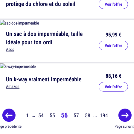
protège du chlore et du soleil
Voir l'offre
Un sac à dos imperméable, taille
95,99 €
idéale pour ton ordi
Voir l'offre
Asos
88,16 €
Un k-way vraiment imperméable
Amazon
Voir l'offre
56
1
54
55
57
58
194
...
...
ge précédente
Page suivant