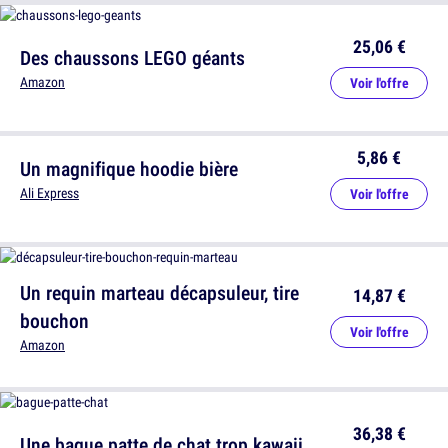
25,06 €
Des chaussons LEGO géants
Amazon
Voir l'offre
5,86 €
Un magnifique hoodie bière
Ali Express
Voir l'offre
Un requin marteau décapsuleur, tire
14,87 €
bouchon
Voir l'offre
Amazon
36,38 €
Une bague patte de chat trop kawaii