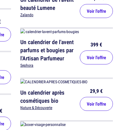
beauté Lumene
Voir l'offre
Zalando
€
fre
Un calendrier de l'avent
399 €
parfums et bougies par
l'Artisan Parfumeur
Voir l'offre
Sephora
fre
29,9 €
Un calendrier après
cosmétiques bio
Voir l'offre
Nature & Découverte
€
fre