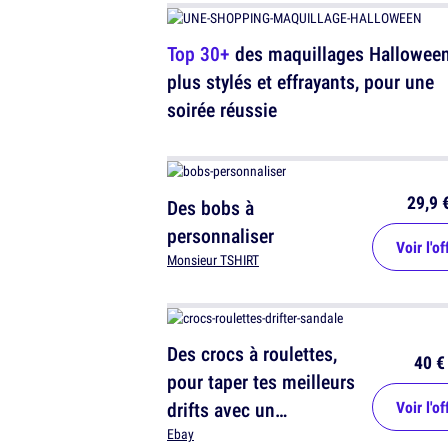
Top 30+
des maquillages Halloween
plus stylés et effrayants, pour une
soirée réussie
29,9 
Des bobs à
personnaliser
Voir l'of
Monsieur TSHIRT
Des crocs à roulettes,
40 €
pour taper tes meilleurs
drifts avec un
Voir l'of
maximum de style
Ebay