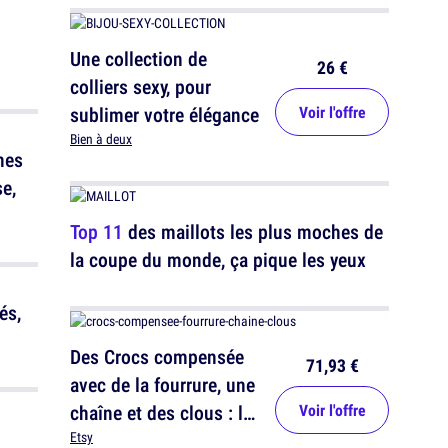
Une collection de
26 €
colliers sexy, pour
sublimer votre élégance
Voir l'offre
Bien à deux
nes
e,
Top 11
des maillots les plus moches de
la coupe du monde, ça pique les yeux
és,
Des Crocs compensée
71,93 €
avec de la fourrure, une
chaîne et des clous : le
Voir l'offre
combo fatal
Etsy