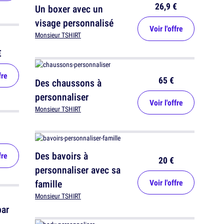
26,9 €
Un boxer avec un
visage personnalisé
Voir l'offre
Monsieur TSHIRT
€
fre
65 €
Des chaussons à
personnaliser
Voir l'offre
Monsieur TSHIRT
Des bavoirs à
fre
20 €
personnaliser avec sa
famille
Voir l'offre
Monsieur TSHIRT
par