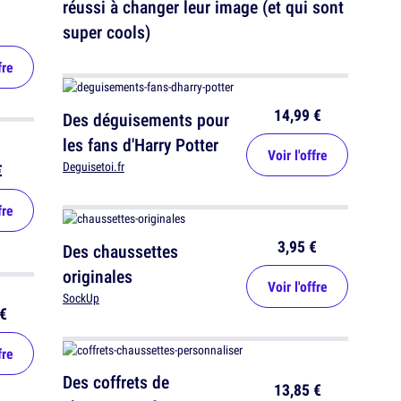
réussi à changer leur image (et qui sont
super cools)
fre
14,99 €
Des déguisements pour
les fans d'Harry Potter
Voir l'offre
Deguisetoi.fr
€
fre
3,95 €
Des chaussettes
originales
Voir l'offre
SockUp
€
fre
Des coffrets de
13,85 €