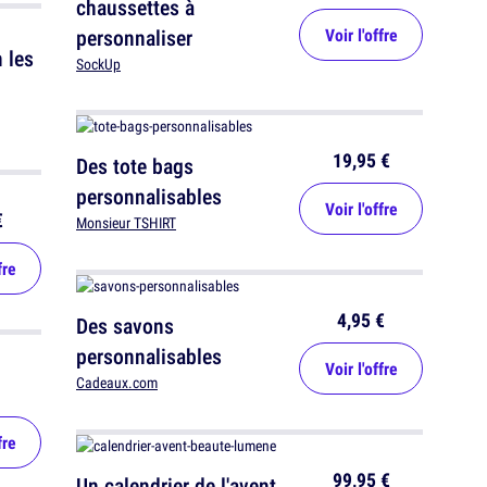
chaussettes à
personnaliser
Voir l'offre
 les
SockUp
19,95 €
Des tote bags
personnalisables
Voir l'offre
€
Monsieur TSHIRT
fre
4,95 €
Des savons
personnalisables
Voir l'offre
Cadeaux.com
fre
99,95 €
Un calendrier de l'avent