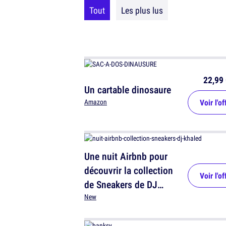
Tout
Les plus lus
22,99 
Un cartable dinosaure
Voir l'of
Amazon
Une nuit Airbnb pour
découvrir la collection
Voir l'of
de Sneakers de DJ
Khaled
New