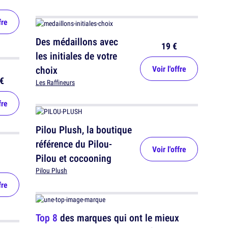
fre
Des médaillons avec
19 €
les initiales de votre
choix
Voir l'offre
€
Les Raffineurs
fre
Pilou Plush, la boutique
référence du Pilou-
Voir l'offre
Pilou et cocooning
Pilou Plush
fre
Top 8
des marques qui ont le mieux