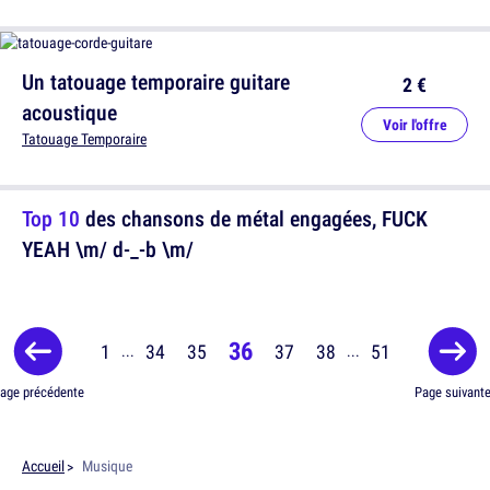
Un tatouage temporaire guitare
2 €
acoustique
Voir l'offre
Tatouage Temporaire
Top 10
des chansons de métal engagées, FUCK
YEAH \m/ d-_-b \m/
36
1
34
35
37
38
51
...
...
age précédente
Page suivant
Accueil
Musique