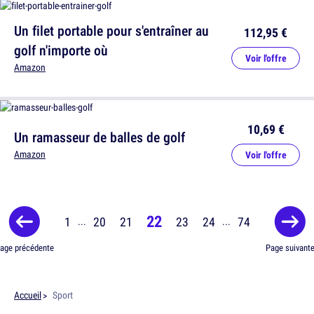
Un filet portable pour s'entraîner au
112,95 €
golf n'importe où
Voir l'offre
Amazon
10,69 €
Un ramasseur de balles de golf
Amazon
Voir l'offre
22
1
20
21
23
24
74
...
...
age précédente
Page suivant
Accueil
Sport