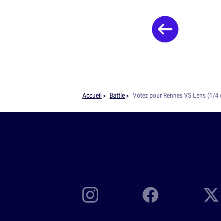
Accueil
Battle
Votez pour Rennes VS Lens (1/4 d