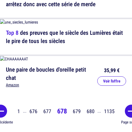
arrêtez donc avec cette série de merde
Top 8
des preuves que le siècle des Lumières était
le pire de tous les siècles
Une paire de boucles d'oreille petit
35,99 €
chat
Voir l'offre
Amazon
678
1
676
677
679
680
1135
...
...
écédente
Page s