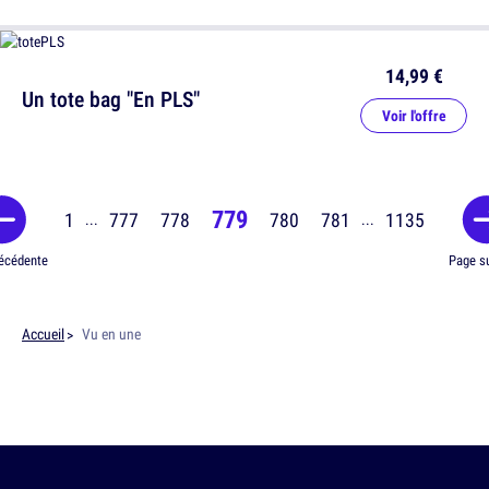
14,99 €
Un tote bag "En PLS"
Voir l'offre
779
1
777
778
780
781
1135
...
...
écédente
Page s
Accueil
Vu en une