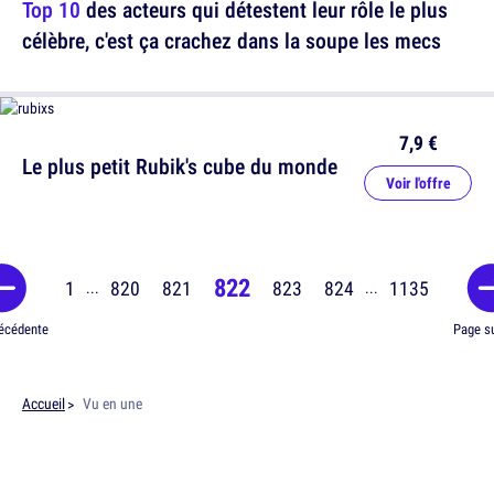
Top 10
des acteurs qui détestent leur rôle le plus
célèbre, c'est ça crachez dans la soupe les mecs
7,9 €
Le plus petit Rubik's cube du monde
Voir l'offre
822
1
820
821
823
824
1135
...
...
écédente
Page s
Accueil
Vu en une