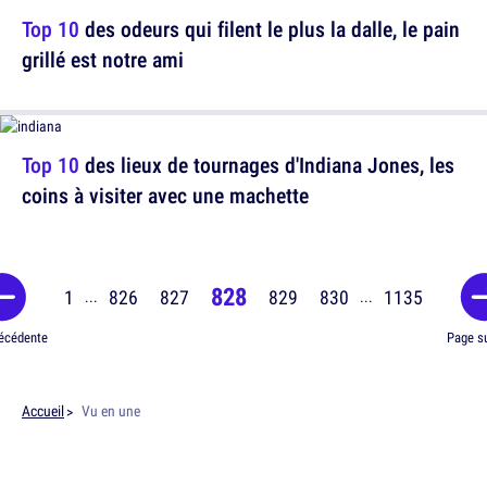
Top 10
des odeurs qui filent le plus la dalle, le pain
grillé est notre ami
Top 10
des lieux de tournages d'Indiana Jones, les
coins à visiter avec une machette
828
1
826
827
829
830
1135
...
...
écédente
Page s
Accueil
Vu en une