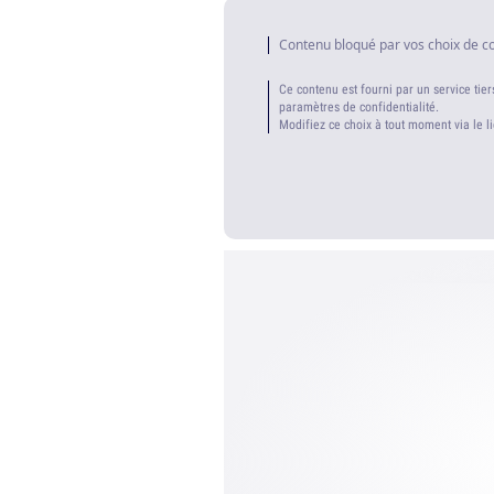
Contenu bloqué par vos choix de c
Ce contenu est fourni par un service tier
paramètres de confidentialité.
Modifiez ce choix à tout moment via le l