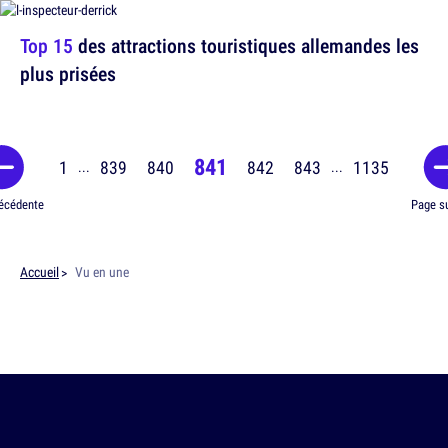
Top 15
des attractions touristiques allemandes les
plus prisées
841
1
839
840
842
843
1135
...
...
écédente
Page s
Accueil
Vu en une