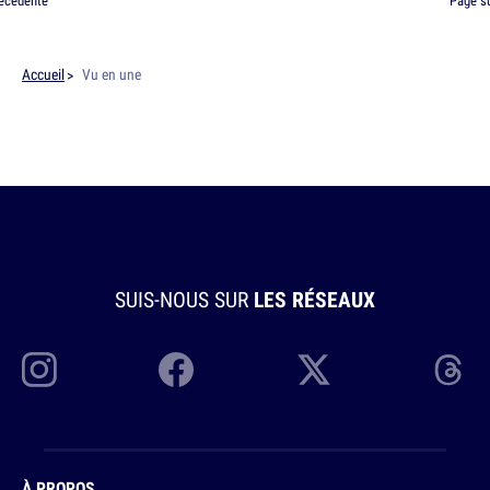
écédente
Page s
Accueil
Vu en une
SUIS-NOUS SUR
LES RÉSEAUX
À PROPOS