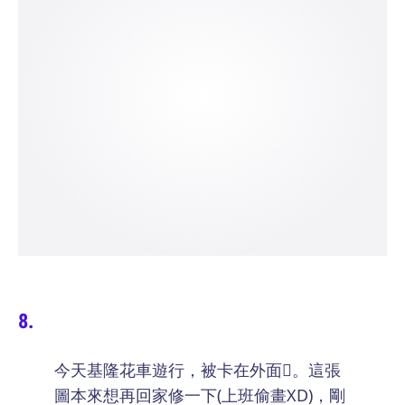
今天基隆花車遊行，被卡在外面󾌿。這張
圖本來想再回家修一下(上班偷畫XD)，剛