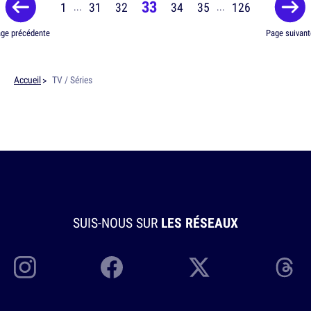
33
1
31
32
34
35
126
...
...
ge précédente
Page suivant
Accueil
TV / Séries
SUIS-NOUS SUR
LES RÉSEAUX