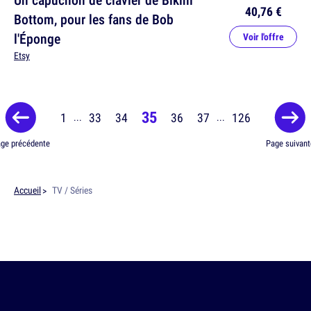
40,76 €
Bottom, pour les fans de Bob
l'Éponge
Voir l'offre
Etsy
35
1
33
34
36
37
126
...
...
ge précédente
Page suivant
Accueil
TV / Séries