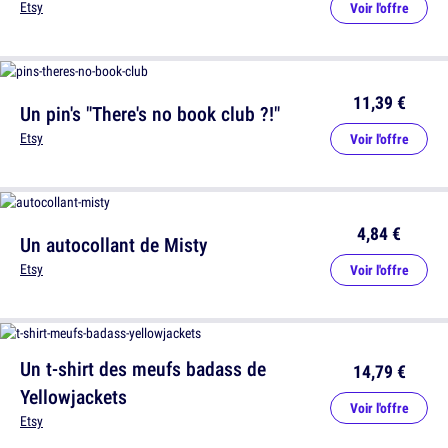
Etsy
Voir l'offre
11,39 €
Un pin's "There's no book club ?!"
Etsy
Voir l'offre
4,84 €
Un autocollant de Misty
Etsy
Voir l'offre
Un t-shirt des meufs badass de
14,79 €
Yellowjackets
Voir l'offre
Etsy