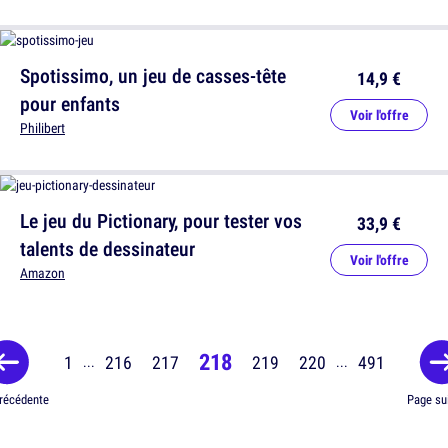
Spotissimo, un jeu de casses-tête
14,9 €
pour enfants
Voir l'offre
Philibert
Le jeu du Pictionary, pour tester vos
33,9 €
talents de dessinateur
Voir l'offre
Amazon
218
1
216
217
219
220
491
...
...
récédente
Page su